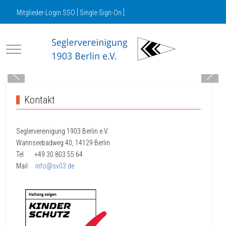
Mitglieder-Login SSO [ Single-Sign-On ]
Mobile Menu Toggle
Kontakt
Seglervereinigung 1903 Berlin e.V.
Wannseebadweg 40, 14129 Berlin
Tel +49 30
803 55 64
Mail
info@sv03.de