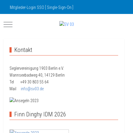
Mitglieder-Login SSO [ Single-Sign-On ]
Mobile Menu Toggle
Kontakt
Seglervereinigung 1903 Berlin e.V.
Wannseebadweg 40, 14129 Berlin
Tel +49 30
803 55 64
Mail
info@sv03.de
Finn Dinghy IDM 2026