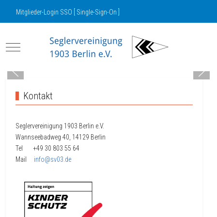
Mitglieder-Login SSO [ Single-Sign-On ]
Mobile Menu Toggle
Kontakt
Seglervereinigung 1903 Berlin e.V.
Wannseebadweg 40, 14129 Berlin
Tel +49 30
803 55 64
Mail
info@sv03.de