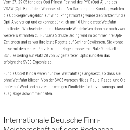
Vom 27.-29.05 fand das Opti-Pfingst-Festival des PYC (Opti-A) und des
VSAW (Opti B) auf dem Wannsee statt. Am Samstag und Sonntag warteten
die Opti-Segler vergeblich auf Wind. Pfingstmontag wurde die Startzeit für die
Opti-A vorverlegt und es konnte pünktlich um 10 Uhr die erste Wettfahrt
stattfinden. Wechselnde und nachlassende Winde ließen dann nur noch zwei
weitere Wettfahrten zu. Für Jana Schulze Ueding wird im Sommer ihre Opti-
Zeit enden und es war ihre letzte Regatta auf Berliner Gewässern. Sie krönte
diese mit dem ersten Platz. Nikolaus Nagelstrasser mit Platz 9 und Jette
Schulze Ueding auf Platz 28 von 57 gestarteten Optis rundeten das
erfolgreiche SV03-Ergebnis ab.
Für die Opti-B Kinder waren nur zwei Wettfahrttage angesetzt, so dass sie
ohne Wettfahrt blieben. Von der SV03 warteten Niklas, Paula, Pascal und Ole
tapfer auf Wind und nutzten die wenigen Windfelder für kurze Trainings- und
ausgiebige Schwimmeinheiten.
Internationale Deutsche Finn-
Meisterschaft auf dem Bodensee