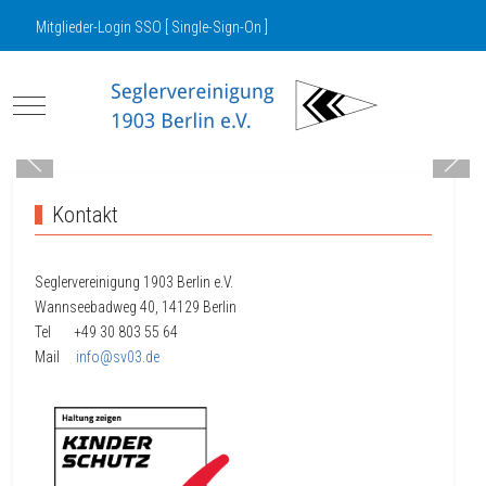
Mitglieder-Login SSO [ Single-Sign-On ]
Mobile Menu Toggle
Kontakt
Seglervereinigung 1903 Berlin e.V.
Wannseebadweg 40, 14129 Berlin
Tel +49 30
803 55 64
Mail
info@sv03.de