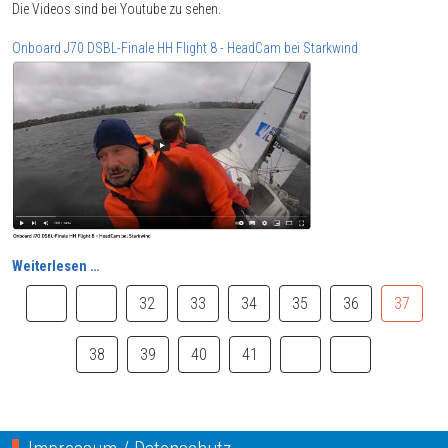
Die Videos sind bei Youtube zu sehen.
Onboard J70 DSBL-Finale HH Flight 8 - HeadCam bei Starkwind
Weiterlesen …
32
33
34
35
36
37
38
39
40
41