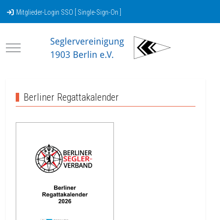
Mitglieder-Login SSO [ Single-Sign-On ]
Mobile Menu Toggle
Berliner Regattakalender