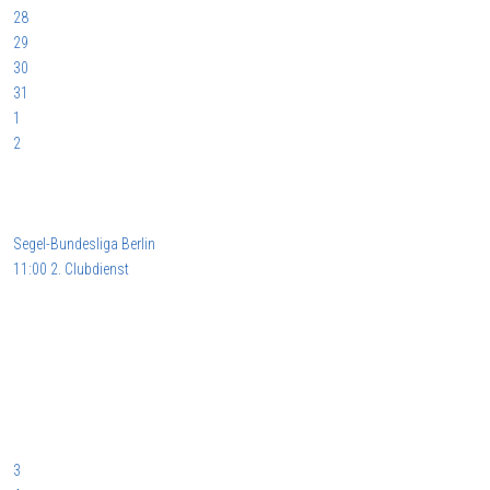
28
29
30
31
1
2
Segel-Bundesliga Berlin
11:00 2. Clubdienst
3