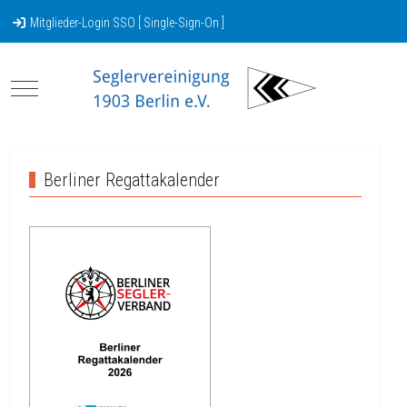
Mitglieder-Login SSO [ Single-Sign-On ]
Mobile Menu Toggle
Berliner Regattakalender