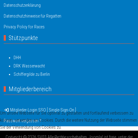
Datenschutzerklärung
Datenschutzhinweise für Regatten
Privacy Policy for Races
Stützpunkte
DHH
DRK Wasserwacht
Schiffergilde zu Berlin
Mitgliederbereich
Mitglieder-Login SSO [ Single-Sign-On ]
Um unsere Webseite für Sie optimal zu gestalten und fortlaufend verbessern zu
können, verwenden wir Cookies. Durch die weitere Nutzung der Webseite stimmen
Passwort vergessen ?
Sie der Verwendung von Cookies zu.
Zustimmen
Ablehnen
Copyright © 2026 SV03 Alle Rechte vorbehalten. Joomla! ist freie, unter der