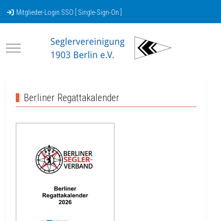
Mitglieder-Login SSO [ Single-Sign-On ]
Mobile Menu Toggle
Berliner Regattakalender