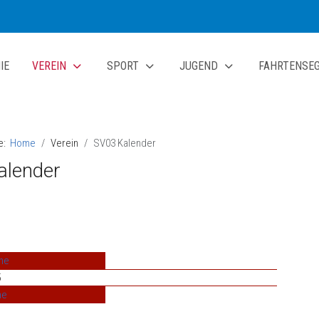
IE
VEREIN
SPORT
JUGEND
FAHRTENSE
te:
Home
Verein
SV03 Kalender
alender
he
5
he