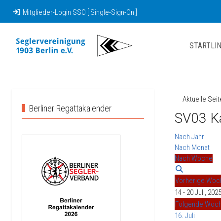
Mitglieder-Login SSO [ Single-Sign-On ]
STARTLIN
Aktuelle Sei
Berliner Regattakalender
SV03 K
Nach Jahr
Nach Monat
Nach Woche
Vorherige Woc
14 - 20 Juli, 202
Folgende Woc
16. Juli