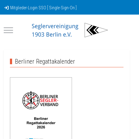
Mitglieder-Login SSO [ Single-Sign-On ]
Mobile Menu Toggle
Berliner Regattakalender