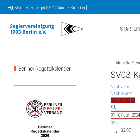
Mitglieder-Login SSO [ Single-Sign-On ]
STARTLIN
Aktuelle Sei
Berliner Regattakalender
SV03 K
Nach Jahr
Nach Monat
Nach Woche
01 - 07 Juli, 202
03. Juli
03.07.