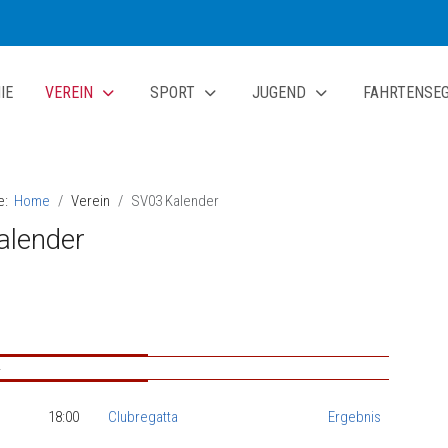
IE
VEREIN
SPORT
JUGEND
FAHRTENSE
te:
Home
Verein
SV03 Kalender
alender
4
18:00
Clubregatta
Ergebnis