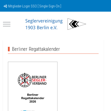
Mitglieder-Login SSO [ Single-Sign-On ]
Mobile Menu Toggle
Berliner Regattakalender