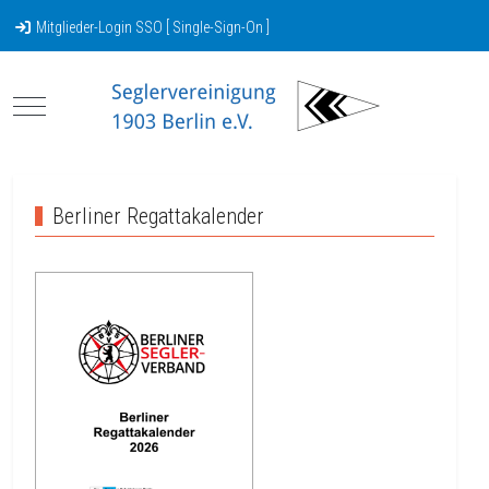
Mitglieder-Login SSO [ Single-Sign-On ]
Mobile Menu Toggle
Berliner Regattakalender