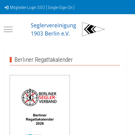
Mitglieder-Login SSO [ Single-Sign-On ]
Mobile Menu Toggle
Berliner Regattakalender