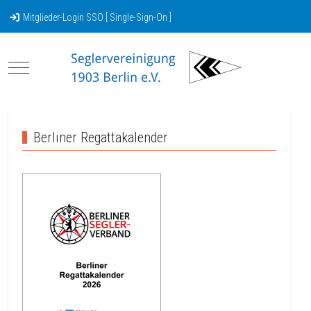
Mitglieder-Login SSO [ Single-Sign-On ]
Mobile Menu Toggle
Berliner Regattakalender