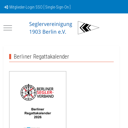
Mitglieder-Login SSO [ Single-Sign-On ]
Mobile Menu Toggle
Berliner Regattakalender