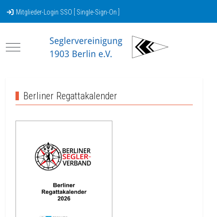
Mitglieder-Login SSO [ Single-Sign-On ]
Mobile Menu Toggle
Berliner Regattakalender