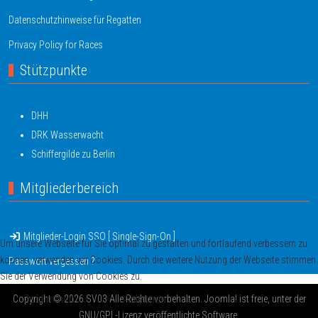
Datenschutzhinweise für Regatten
Privacy Policy for Races
Stützpunkte
DHH
DRK Wasserwacht
Schiffergilde zu Berlin
Mitgliederbereich
Mitglieder-Login SSO [ Single-Sign-On ]
Um unsere Webseite für Sie optimal zu gestalten und fortlaufend verbessern zu
können, verwenden wir Cookies. Durch die weitere Nutzung der Webseite stimmen
Passwort vergessen ?
Sie der Verwendung von Cookies zu.
Zustimmen
Ablehnen
Copyright © 2026 SV03 Alle Rechte vorbehalten. Joomla! ist freie, unter der
GNU/GPL-Lizenz veröffentlichte Software.