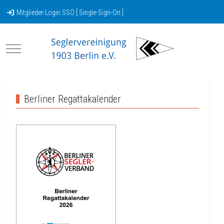
Mitglieder-Login SSO [ Single-Sign-On ]
Mobile Menu Toggle
Berliner Regattakalender