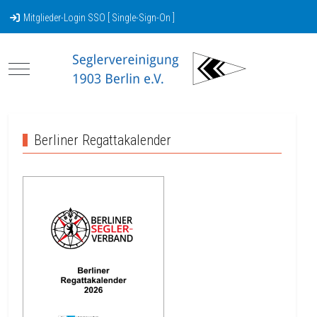
Mitglieder-Login SSO [ Single-Sign-On ]
Mobile Menu Toggle
Berliner Regattakalender