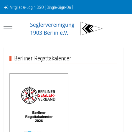
Mitglieder-Login SSO [ Single-Sign-On ]
Mobile Menu Toggle
Berliner Regattakalender