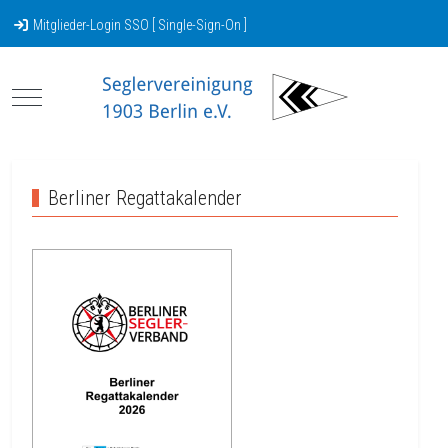
Mitglieder-Login SSO [ Single-Sign-On ]
Mobile Menu Toggle
Berliner Regattakalender