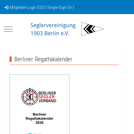
Mitglieder-Login SSO [ Single-Sign-On ]
Mobile Menu Toggle
Berliner Regattakalender