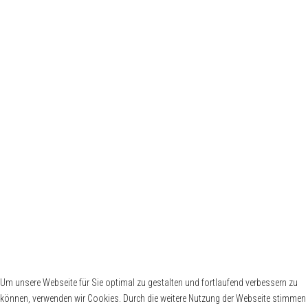
Impressum
Datenschutzerklärung
Datenschutzhinweise für Regatten
Privacy Policy for Races
Stützpunkte
DHH
DRK Wasserwacht
Schiffergilde zu Berlin
Mitgliederbereich
Mitglieder-Login SSO [ Single-Sign-On ]
Um unsere Webseite für Sie optimal zu gestalten und fortlaufend verbessern zu
können, verwenden wir Cookies. Durch die weitere Nutzung der Webseite stimmen
Passwort vergessen ?