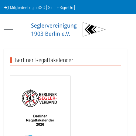
Mitglieder-Login SSO [ Single-Sign-On ]
Mobile Menu Toggle
Berliner Regattakalender