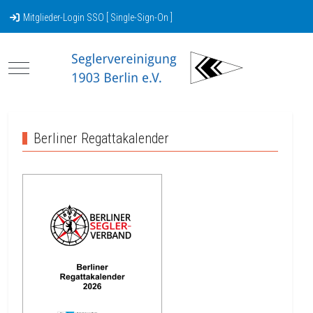
Mitglieder-Login SSO [ Single-Sign-On ]
Mobile Menu Toggle
Berliner Regattakalender