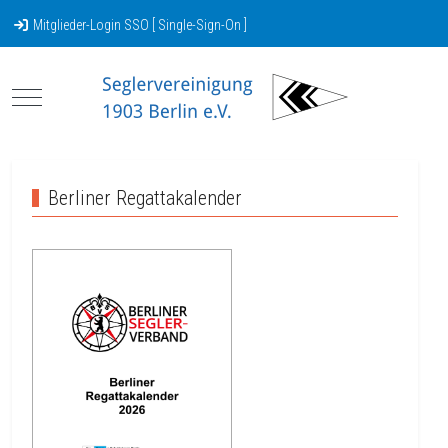
Mitglieder-Login SSO [ Single-Sign-On ]
Mobile Menu Toggle
Berliner Regattakalender