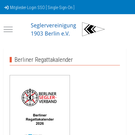
Mitglieder-Login SSO [ Single-Sign-On ]
Mobile Menu Toggle
Berliner Regattakalender