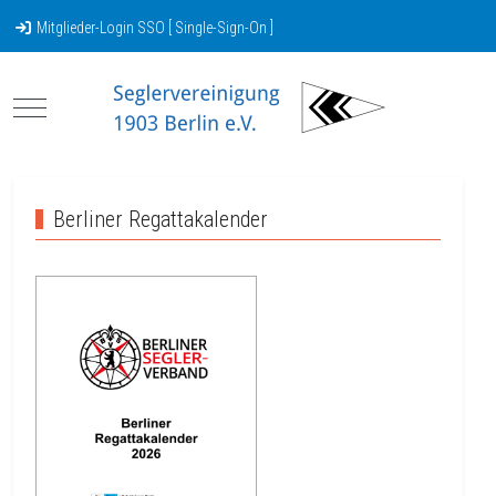
Mitglieder-Login SSO [ Single-Sign-On ]
Mobile Menu Toggle
Berliner Regattakalender