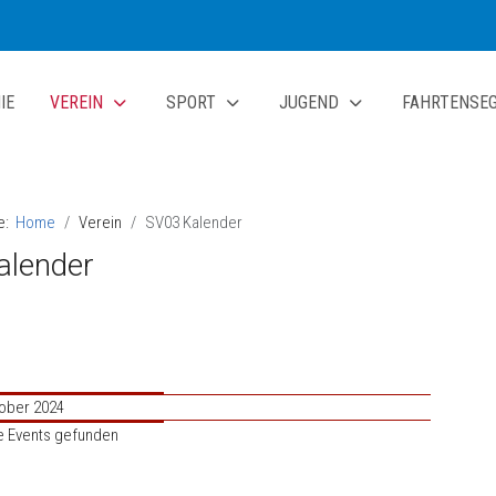
IE
VEREIN
SPORT
JUGEND
FAHRTENSE
te:
Home
Verein
SV03 Kalender
alender
tober 2024
e Events gefunden