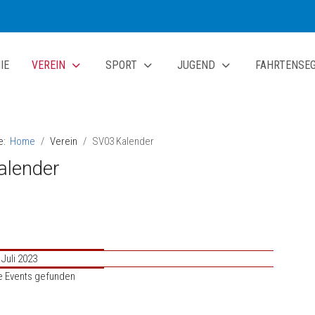
IE
VEREIN
SPORT
JUGEND
FAHRTENSE
te:
Home
Verein
SV03 Kalender
alender
 Juli 2023
e Events gefunden