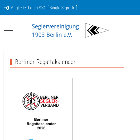
Mitglieder-Login SSO [ Single-Sign-On ]
Mobile Menu Toggle
Berliner Regattakalender