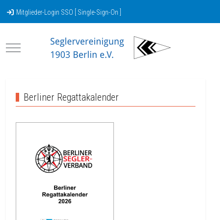
Mitglieder-Login SSO [ Single-Sign-On ]
Mobile Menu Toggle
Berliner Regattakalender