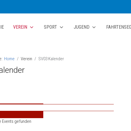
IE
VEREIN
SPORT
JUGEND
FAHRTENSE
te:
Home
Verein
SV03 Kalender
alender
e Events gefunden
ierungsliste