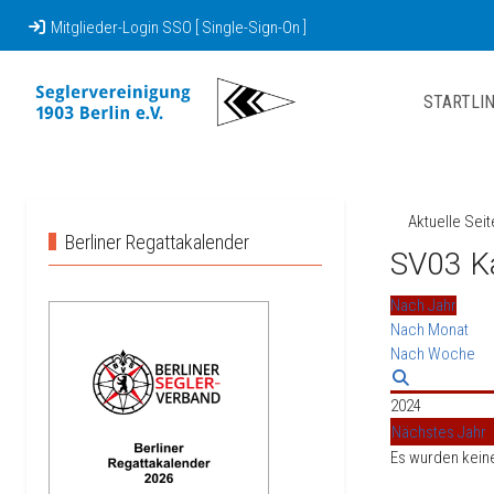
Mitglieder-Login SSO [ Single-Sign-On ]
STARTLIN
Aktuelle Sei
Berliner Regattakalender
SV03 K
Nach Jahr
Nach Monat
Nach Woche
2024
Nächstes Jahr
Es wurden kein
Limite der Pagin