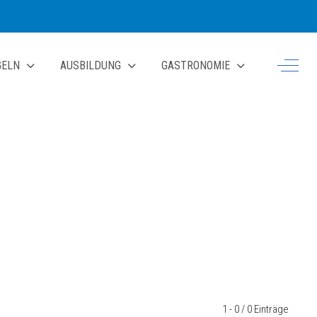
Off-Ca
GELN
AUSBILDUNG
GASTRONOMIE
1 - 0 / 0 Einträge