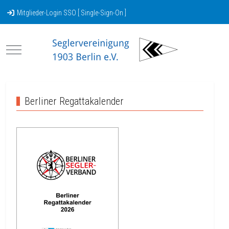
Mitglieder-Login SSO [ Single-Sign-On ]
Mobile Menu Toggle
Berliner Regattakalender