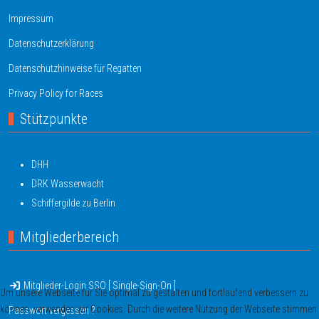
Impressum
Datenschutzerklärung
Datenschutzhinweise für Regatten
Privacy Policy for Races
Stützpunkte
DHH
DRK Wasserwacht
Schiffergilde zu Berlin
Mitgliederbereich
Mitglieder-Login SSO [ Single-Sign-On ]
Um unsere Webseite für Sie optimal zu gestalten und fortlaufend verbessern zu
können, verwenden wir Cookies. Durch die weitere Nutzung der Webseite stimmen
Passwort vergessen ?