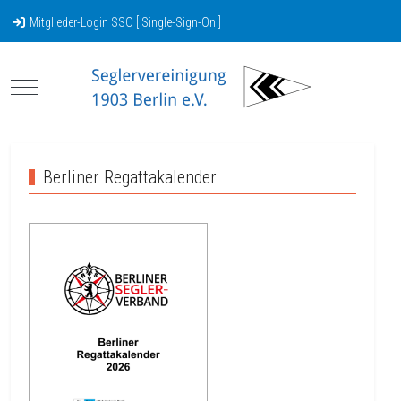
Mitglieder-Login SSO [ Single-Sign-On ]
Mobile Menu Toggle
Berliner Regattakalender