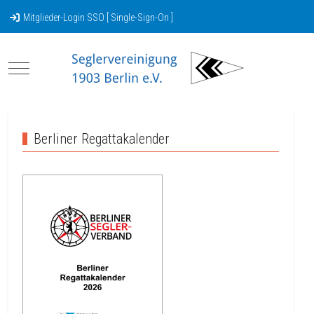
Mitglieder-Login SSO [ Single-Sign-On ]
Mobile Menu Toggle
Berliner Regattakalender