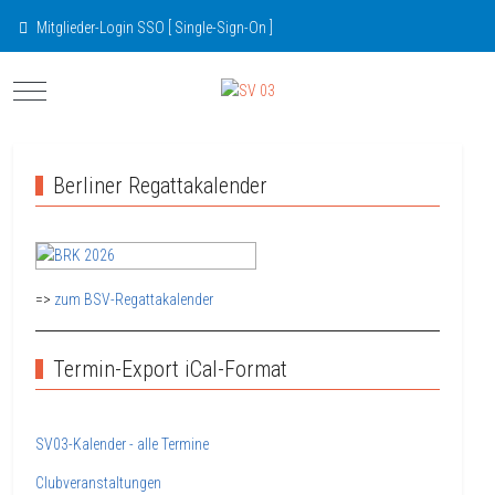
Mitglieder-Login SSO [ Single-Sign-On ]
Mobile Menu Toggle
Berliner Regattakalender
=>
zum BSV-Regattakalender
Termin-Export iCal-Format
SV03-Kalender - alle Termine
Clubveranstaltungen