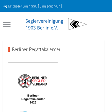
Mitglieder-Login SSO [ Single-Sign-On ]
Mobile Menu Toggle
Berliner Regattakalender