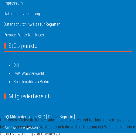
Impressum
Datenschutzerklärung
Datenschutzhinweise für Regatten
Privacy Policy for Races
Stützpunkte
DHH
DRK Wasserwacht
Schiffergilde zu Berlin
Mitgliederbereich
Mitglieder-Login SSO [ Single-Sign-On ]
Um unsere Webseite für Sie optimal zu gestalten und fortlaufend verbessern zu
können, verwenden wir Cookies. Durch die weitere Nutzung der Webseite stimmen
Passwort vergessen ?
Sie der Verwendung von Cookies zu.