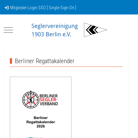
Mitglieder-Login SSO [ Single-Sign-On ]
Mobile Menu Toggle
Berliner Regattakalender