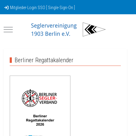
Mitglieder-Login SSO [ Single-Sign-On ]
Mobile Menu Toggle
Berliner Regattakalender