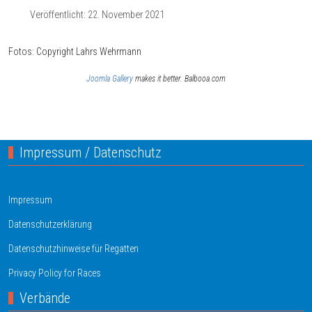
Veröffentlicht: 22. November 2021
Fotos: Copyright Lahrs Wehrmann
Joomla Gallery
makes it better. Balbooa.com
Vorheriger Beitrag: Ansegeln 2023
Nächster Bei
Zurück
Weiter
Impressum / Datenschutz
Impressum
Datenschutzerklärung
Datenschutzhinweise für Regatten
Privacy Policy for Races
Verbände