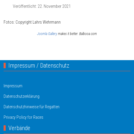
Veröffentlicht: 22. November 2021
Fotos: Copyright Lahrs Wehrmann
Joomla Gallery
makes it better. Balbooa.com
Vorheriger Beitrag: Ansegeln 2023
Nächster Bei
Zurück
Weiter
Impressum / Datenschutz
Impressum
Datenschutzerklärung
Datenschutzhinweise für Regatten
Privacy Policy for Races
Verbände