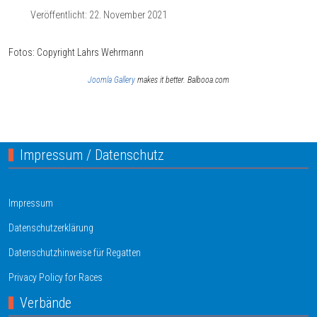
Veröffentlicht: 22. November 2021
Fotos: Copyright Lahrs Wehrmann
Joomla Gallery
makes it better. Balbooa.com
Vorheriger Beitrag: Ansegeln 2023
Nächster Bei
Zurück
Weiter
Impressum / Datenschutz
Impressum
Datenschutzerklärung
Datenschutzhinweise für Regatten
Privacy Policy for Races
Verbände