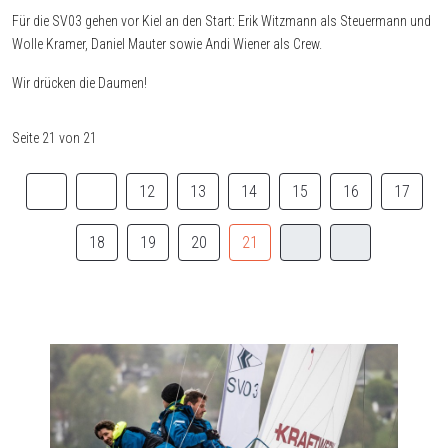
Für die SV03 gehen vor Kiel an den Start: Erik Witzmann als Steuermann und
Wolle Kramer, Daniel Mauter sowie Andi Wiener als Crew.
Wir drücken die Daumen!
Seite 21 von 21
12
13
14
15
16
17
18
19
20
21