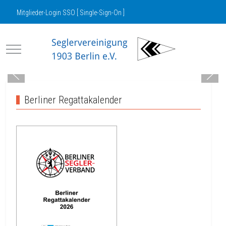
Mitglieder-Login SSO [ Single-Sign-On ]
Mobile Menu Toggle
Berliner Regattakalender