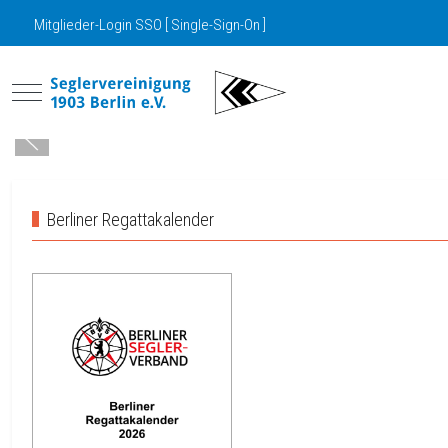
Mitglieder-Login SSO [ Single-Sign-On ]
Mobile Menu Toggle
Berliner Regattakalender