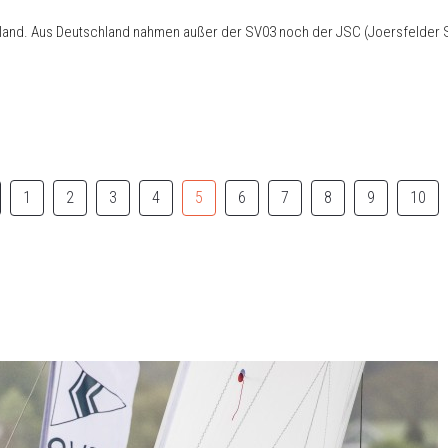
and. Aus Deutschland nahmen außer der SV03 noch der JSC (Joersfelder Seg
1
2
3
4
5
6
7
8
9
10