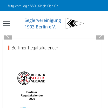
Mitglieder-Login SSO [ Single-Sign-On ]
Mobile Menu Toggle
Berliner Regattakalender