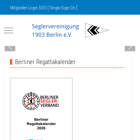
Mitglieder-Login SSO [ Single-Sign-On ]
Mobile Menu Toggle
Berliner Regattakalender