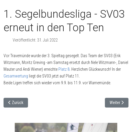
1. Segelbundesliga - SV03
erneut in den Top Ten
Veröffentlicht: 31. Juli 2022
Vor Travemünde wurde der 3. Spieltag gesegelt. Das Team der SV03 (Erik
Witzmann, Moritz Greving -am Samstag ersetzt durch Nele Witzmann-, Daniel
Mauter und Andi Wiener) erreichte
Platz 8
. Herzlichen Glückwunsch! In der
Gesamwertung
liegt die SV03 jetzt auf Platz 11.
Beide Ligen treffen sich wieder vom 9.9. bis 11.9. vor Warnemünde.
Vorheriger Beitrag: Erste Segelbundesliga vor Warnemünde
Nächster Beit
Zurück
Weiter