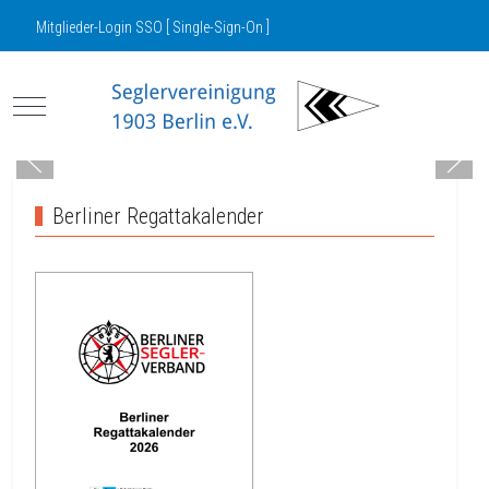
Mitglieder-Login SSO [ Single-Sign-On ]
Mobile Menu Toggle
Berliner Regattakalender