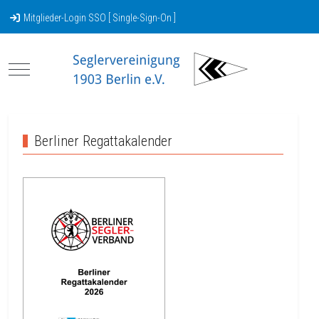
Mitglieder-Login SSO [ Single-Sign-On ]
Mobile Menu Toggle
Berliner Regattakalender