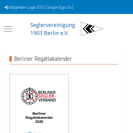
Mitglieder-Login SSO [ Single-Sign-On ]
Mobile Menu Toggle
Berliner Regattakalender