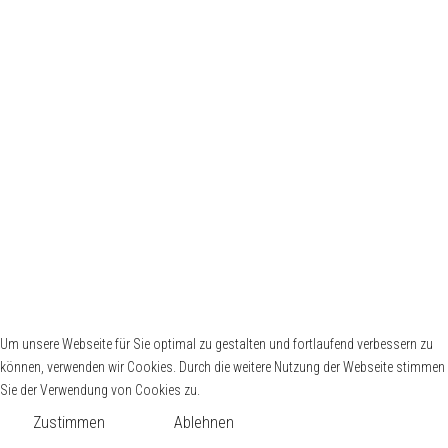
Deutscher Segler-Verband
DLRG Berlin
Stützpunkte
DHH
DRK Wasserwacht
Schiffergilde zu Berlin
Mitgliederbereich
Mitglieder-Login SSO [ Single-Sign-On ]
Um unsere Webseite für Sie optimal zu gestalten und fortlaufend verbessern zu
können, verwenden wir Cookies. Durch die weitere Nutzung der Webseite stimmen
Passwort vergessen ?
Sie der Verwendung von Cookies zu.
Zustimmen
Ablehnen
Copyright © 2026 SV03 Alle Rechte vorbehalten. Joomla! ist freie, unter der
GNU/GPL-Lizenz veröffentlichte Software.